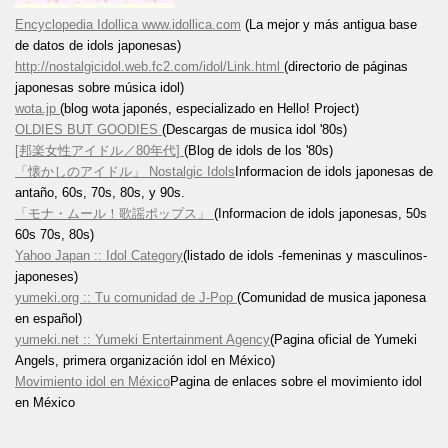
Encyclopedia Idollica www.idollica.com
(La mejor y más antigua base
de datos de idols japonesas)
http://nostalgicidol.web.fc2.com/idol/Link.html
(directorio de páginas
japonesas sobre música idol)
wota.jp
(blog wota japonés, especializado en Hello! Project)
OLDIES BUT GOODIES
(Descargas de musica idol '80s)
[邦楽女性アイドル／80年代]
(Blog de idols de los '80s)
「懐かしのアイドル」 Nostalgic Idols
Informacion de idols japonesas de
antaño, 60s, 70s, 80s, y 90s.
「モナ・ムール！歌謡ポップス」
(Informacion de idols japonesas, 50s
60s 70s, 80s)
Yahoo Japan :: Idol Category
(listado de idols -femeninas y masculinos-
japoneses)
yumeki.org :: Tu comunidad de J-Pop
(Comunidad de musica japonesa
en español)
yumeki.net :: Yumeki Entertainment Agency
(Pagina oficial de Yumeki
Angels, primera organización idol en México)
Movimiento idol en México
Pagina de enlaces sobre el movimiento idol
en México