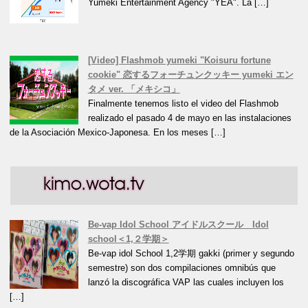
Yumeki Entertainment Agency "YEA". La […]
[Video] Flashmob yumeki "Koisuru fortune
cookie" 恋するフォーチュンクッキー yumeki エン
タメ ver. 「メキシコ」
Finalmente tenemos listo el video del Flashmob
realizado el pasado 4 de mayo en las instalaciones
de la Asociación Mexico-Japonesa. En los meses […]
Be-vap Idol School アイドルスクール Idol
school＜1,２学期＞
Be-vap idol School 1,2学期 gakki (primer y segundo
semestre) son dos compilaciones omnibús que
lanzó la discográfica VAP las cuales incluyen los
[…]