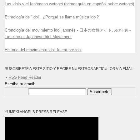
Las idols y el fenómeno wotagei (primer guía en español sobre wotagei)
Etimología de "idol". ¿Porqué se llama música idol?
Cronología del movimiento idol japonés - 日本の女性アイドルの年表 -
Timeline of Japanese Idol Movement
Historia del movimiento idol: la era pre-idol
SUSCRIBETE A ESTE SITIO Y RECIBE NUESTROS ARTICULOS VIA EMAIL
-
RSS Feed Reader
Escribe tu email:
Suscríbete
YUMEKI ANGELS PRESS RELEASE