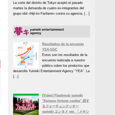
La corte del distrito de Tokyo aceptó el pasado
martes la demanda de cuatro ex-integrantes del
grupo idol «Niji-iro Fanfarre» contra su agencia, […]
n
i
r
s
Resultados de la encuesta
YEA-SGC
Estos son los resultados de la
encuesta realizada a nuestro
público sobre los productos que
desarrolla Yumeki Entertainment Agency "YEA". La
[…]
[Video] Flashmob yumeki
"Koisuru fortune cookie" 恋す
るフォーチュンクッキー
yumeki エンタメ ver. 「メキシ