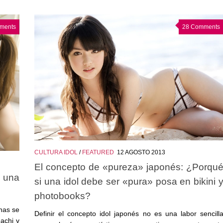
ments
28 Comments
CULTURA IDOL
/
FEATURED
12 AGOSTO 2013
El concepto de «pureza» japonés: ¿Porqu
 una
si una idol debe ser «pura» posa en bikini 
photobooks?
nas se
Definir el concepto idol japonés no es una labor sencill
achi y