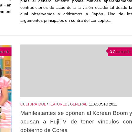
pues el género artístico posee matices aparentement
ai» en
contradictorios de acuerdo a la visión occidental desde l
inment
cual observamos y criticamos a Japón. Uno de lo
argumentos principales en contra del concepto...
ments
3 Comments
CULTURA IDOL
/
FEATURED
/
GENERAL
11 AGOSTO 2011
Manifestantes se oponen al Korean Boom 
acusan a FujiTV de tener vínculos co
gobierno de Corea