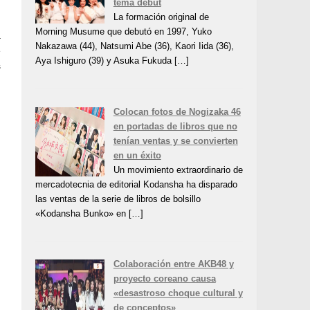
tema debut
La formación original de
n
Morning Musume que debutó en 1997, Yuko
a
Nakazawa (44), Natsumi Abe (36), Kaori Iida (36),
e
Aya Ishiguro (39) y Asuka Fukuda […]
s
Colocan fotos de Nogizaka 46
en portadas de libros que no
tenían ventas y se convierten
en un éxito
Un movimiento extraordinario de
mercadotecnia de editorial Kodansha ha disparado
las ventas de la serie de libros de bolsillo
«Kodansha Bunko» en […]
Colaboración entre AKB48 y
proyecto coreano causa
«desastroso choque cultural y
de conceptos»