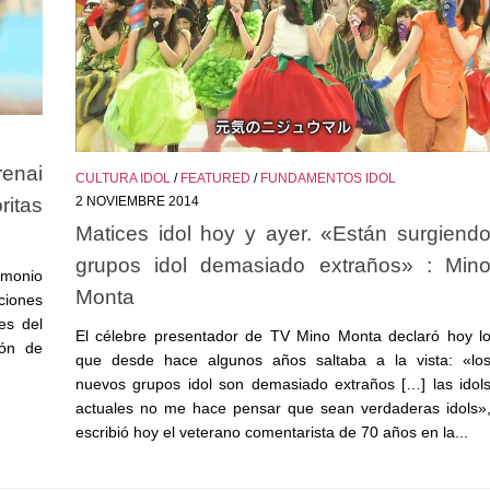
renai
CULTURA IDOL
/
FEATURED
/
FUNDAMENTOS IDOL
ritas
2 NOVIEMBRE 2014
Matices idol hoy y ayer. «Están surgiend
grupos idol demasiado extraños» : Min
imonio
Monta
ciones
es del
El célebre presentador de TV Mino Monta declaró hoy l
ión de
que desde hace algunos años saltaba a la vista: «lo
nuevos grupos idol son demasiado extraños […] las idol
actuales no me hace pensar que sean verdaderas idols»
escribió hoy el veterano comentarista de 70 años en la...