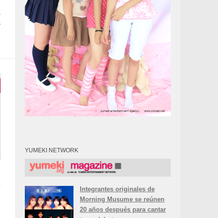
e
a
s
YUMEKI NETWORK
y
Integrantes originales de
n
Morning Musume se reúnen
20 años después para cantar