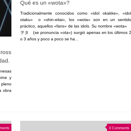
Qué es un «wota»?
Tradicionalmente conocidos como «idol okakke», «ido
otaku» o «shin-eitai», los «wota» son en un sentid
práctico, aquellos «fans» de las idols. Su nombre «wota
ヲタ (se pronuncia «ota») surgió apenas en los últimos 
o 3 años y poco a poco se ha...
cross
dad.
onesas
nime y
 pleno
a obra
ments
0 Comments