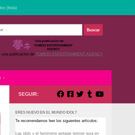
los (lista)
s una publicación de
YUMEKI ENTERTAINMENT AGENCY
t
SEGUIR:
ERES NUEVO EN EL MUNDO IDOL?
Te recomendamos leer los siguientes artículos:
Las idols y el fenómeno wotagei (primer guía en