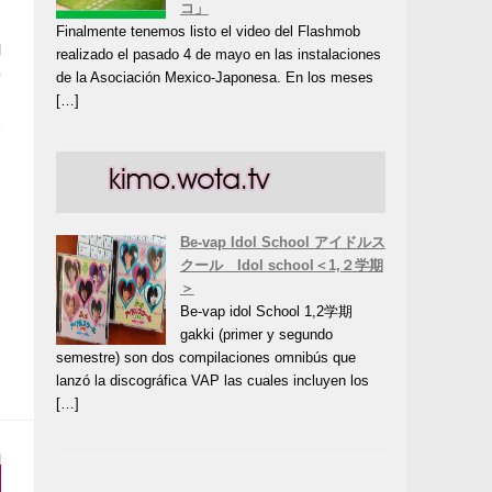
コ」
Finalmente tenemos listo el video del Flashmob
l
realizado el pasado 4 de mayo en las instalaciones
o
de la Asociación Mexico-Japonesa. En los meses
»
[…]
2
Be-vap Idol School アイドルス
クール Idol school＜1,２学期
＞
Be-vap idol School 1,2学期
gakki (primer y segundo
semestre) son dos compilaciones omnibús que
lanzó la discográfica VAP las cuales incluyen los
[…]