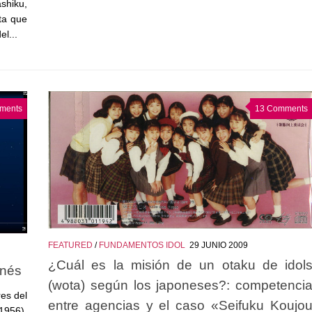
ashiku,
ta que
l...
ments
13 Comments
FEATURED
/
FUNDAMENTOS IDOL
29 JUNIO 2009
¿Cuál es la misión de un otaku de idol
onés
(wota) según los japoneses?: competenci
es del
entre agencias y el caso «Seifuku Koujo
1956),