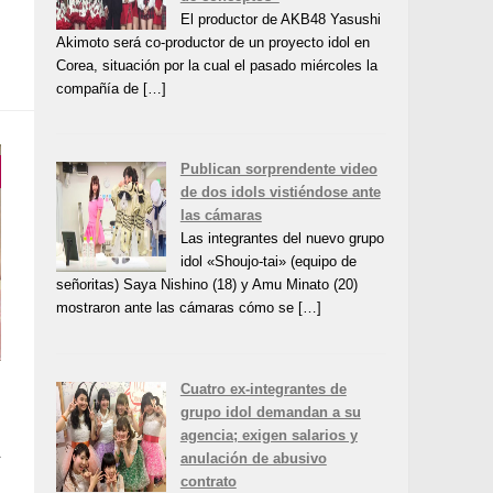
El productor de AKB48 Yasushi
Akimoto será co-productor de un proyecto idol en
Corea, situación por la cual el pasado miércoles la
compañía de […]
Publican sorprendente video
de dos idols vistiéndose ante
las cámaras
Las integrantes del nuevo grupo
idol «Shoujo-tai» (equipo de
señoritas) Saya Nishino (18) y Amu Minato (20)
mostraron ante las cámaras cómo se […]
Cuatro ex-integrantes de
grupo idol demandan a su
s
agencia; exigen salarios y
a
anulación de abusivo
u
contrato