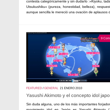
contesta categóricamente y sin dudarlo :»Kiyoku, tad
Utsukushiku» (pureza, honestidad, belleza), respues
aunque sencilla le mereció una ovación de aplausos de
9 Com
FEATURED
/
GENERAL
21 ENERO 2010
Yasushi Akimoto y el concepto idol jap
Sin duda alguna, uno de los más importantes forjador
movimiento idol en Japón es Yasushi Akimoto (