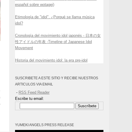
español sobre wotagei)
Etimología de "idol". ¿Porqué se llama música
idol?
Cronología del movimiento idol japonés - 日本の女
性アイドルの年表 -Timeline of Japanese Idol
Movement
Historia del movimiento idol: la era pre-idol
o
o
SUSCRIBETE A ESTE SITIO Y RECIBE NUESTROS
ARTICULOS VIA EMAIL
o
-
RSS Feed Reader
s
Escribe tu email:
s
Suscríbete
,
YUMEKI ANGELS PRESS RELEASE