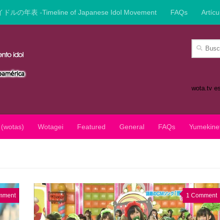
イドルの年表 -Timeline of Japanese Idol Movement
FAQs
Artícu
Buscar:
wota.tv e
 (wotas)
Wotagei
Featured
General
FAQs
Yumekine
mment
1 Comment