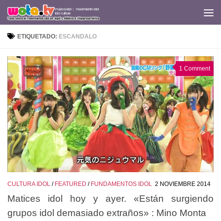
Saltar al contenido
ETIQUETADO:
ESCANDALO
1 Comment
CULTURA IDOL
/
FEATURED
/
FUNDAMENTOS IDOL
2 NOVIEMBRE 2014
Matices idol hoy y ayer. «Están surgiendo
grupos idol demasiado extraños» : Mino Monta