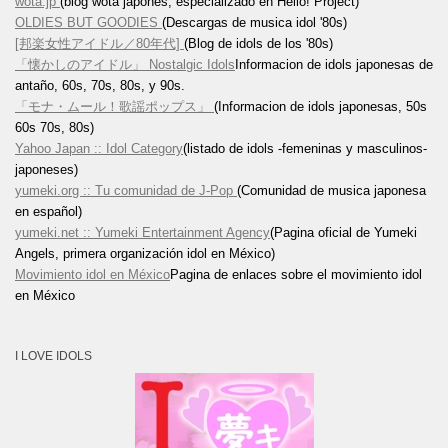
wota.jp
(blog wota japonés, especializado en Hello! Project)
OLDIES BUT GOODIES
(Descargas de musica idol '80s)
[邦楽女性アイドル／80年代]
(Blog de idols de los '80s)
「懐かしのアイドル」 Nostalgic Idols
Informacion de idols japonesas de
antaño, 60s, 70s, 80s, y 90s.
「モナ・ムール！歌謡ポップス」
(Informacion de idols japonesas, 50s
60s 70s, 80s)
Yahoo Japan :: Idol Category
(listado de idols -femeninas y masculinos-
japoneses)
yumeki.org :: Tu comunidad de J-Pop
(Comunidad de musica japonesa
en español)
yumeki.net :: Yumeki Entertainment Agency
(Pagina oficial de Yumeki
Angels, primera organización idol en México)
Movimiento idol en México
Pagina de enlaces sobre el movimiento idol
en México
I LOVE IDOLS