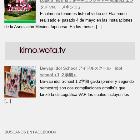
cookie" 恋するフォーチュンクッキー yumeki エン
タメ ver. 「メキシコ」
Finalmente tenemos listo el video del Flashmob
realizado el pasado 4 de mayo en las instalaciones
de la Asociación Mexico-Japonesa. En los meses […]
Be-vap Idol School アイドルスクール Idol
school＜1,２学期＞
Be-vap idol School 1,2学期 gakki (primer y segundo
semestre) son dos compilaciones omnibús que
lanzó la discográfica VAP las cuales incluyen los
[…]
BÚSCANOS EN FACEBOOOK