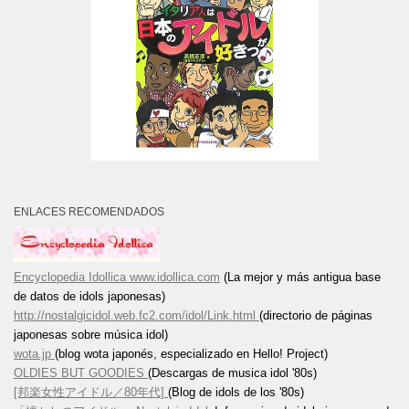
ENLACES RECOMENDADOS
Encyclopedia Idollica www.idollica.com
(La mejor y más antigua base
de datos de idols japonesas)
http://nostalgicidol.web.fc2.com/idol/Link.html
(directorio de páginas
japonesas sobre música idol)
wota.jp
(blog wota japonés, especializado en Hello! Project)
OLDIES BUT GOODIES
(Descargas de musica idol '80s)
[邦楽女性アイドル／80年代]
(Blog de idols de los '80s)