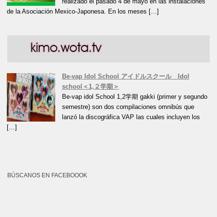
realizado el pasado 4 de mayo en las instalaciones
de la Asociación Mexico-Japonesa. En los meses […]
Be-vap Idol School アイドルスクール Idol
school＜1,２学期＞
Be-vap idol School 1,2学期 gakki (primer y segundo
semestre) son dos compilaciones omnibús que
lanzó la discográfica VAP las cuales incluyen los
[…]
BÚSCANOS EN FACEBOOOK