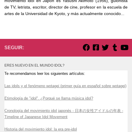
movimiento idol en Japón es Yasushi Akimoto (1956), guionista
de TV, letrista, escritor, director de cine, profesor en la escuela de
artes de la Universidad de Kyoto, y más actualmente conocido...
SEGUIR:
ERES NUEVO EN EL MUNDO IDOL?
Te recomendamos leer los siguientes artículos:
Las idols y el fenómeno wotagei (primer guía en español sobre wotagei)
Etimología de "idol". ¿Porqué se llama música idol?
Cronología del movimiento idol japonés - 日本の女性アイドルの年表 -
Timeline of Japanese Idol Movement
Historia del movimiento idol: la era pre-idol