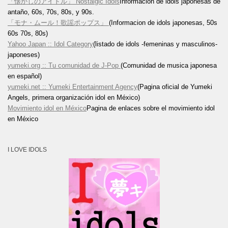
「懐かしのアイドル」 Nostalgic Idols
Informacion de idols japonesas de
antaño, 60s, 70s, 80s, y 90s.
「モナ・ムール！歌謡ポップス」
(Informacion de idols japonesas, 50s
60s 70s, 80s)
Yahoo Japan :: Idol Category
(listado de idols -femeninas y masculinos-
japoneses)
yumeki.org :: Tu comunidad de J-Pop
(Comunidad de musica japonesa
en español)
yumeki.net :: Yumeki Entertainment Agency
(Pagina oficial de Yumeki
Angels, primera organización idol en México)
Movimiento idol en México
Pagina de enlaces sobre el movimiento idol
en México
I LOVE IDOLS