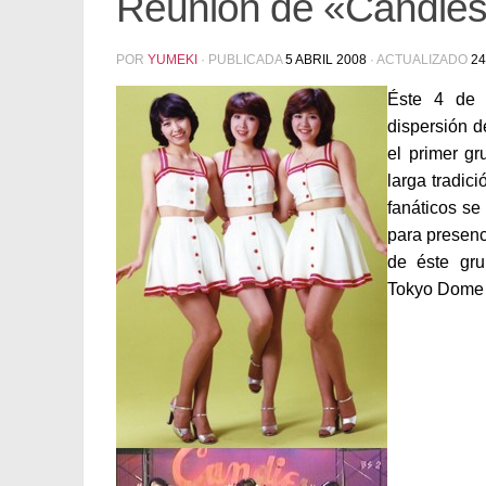
Reunión de «Candies
POR
YUMEKI
· PUBLICADA
5 ABRIL 2008
· ACTUALIZADO
24
Éste 4 de 
dispersión d
el primer g
larga tradic
fanáticos se
para presenc
de éste gru
Tokyo Dome 