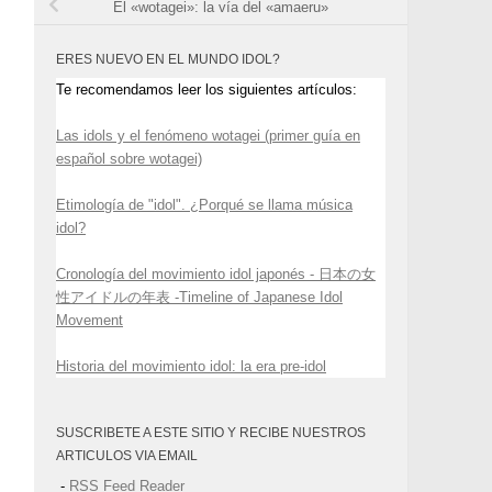
El «wotagei»: la vía del «amaeru»
ERES NUEVO EN EL MUNDO IDOL?
Te recomendamos leer los siguientes artículos:
Las idols y el fenómeno wotagei (primer guía en
español sobre wotagei)
Etimología de "idol". ¿Porqué se llama música
idol?
Cronología del movimiento idol japonés - 日本の女
性アイドルの年表 -Timeline of Japanese Idol
Movement
Historia del movimiento idol: la era pre-idol
SUSCRIBETE A ESTE SITIO Y RECIBE NUESTROS
ARTICULOS VIA EMAIL
-
RSS Feed Reader