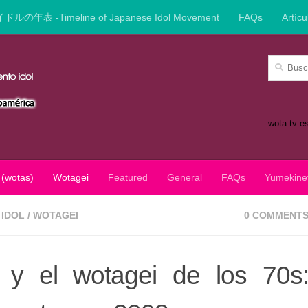
イドルの年表 -Timeline of Japanese Idol Movement
FAQs
Artícu
Buscar:
wota.tv e
 (wotas)
Wotagei
Featured
General
FAQs
Yumekine
IDOL
/
WOTAGEI
0 COMMENT
s y el wotagei de los 70s