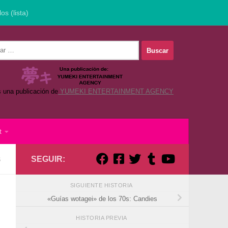
los (lista)
s una publicación de
YUMEKI ENTERTAINMENT AGENCY
t
SEGUIR:
S
SIGUIENTE HISTORIA
:
«Guías wotagei» de los 70s: Candies
HISTORIA PREVIA