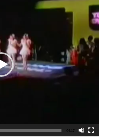
de
vídeo
04:17