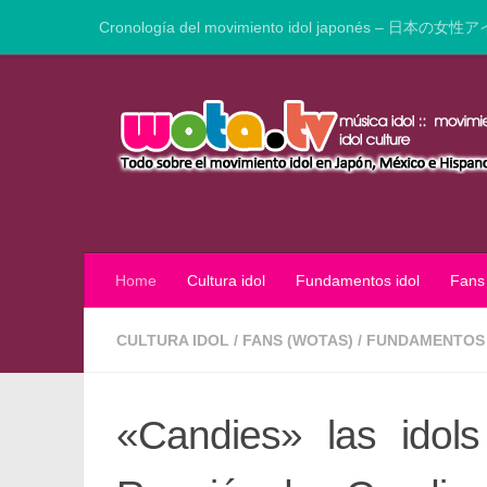
Cronología del movimiento idol japonés – 日本の女性ア
Saltar al contenido
Home
Cultura idol
Fundamentos idol
Fans
CULTURA IDOL
/
FANS (WOTAS)
/
FUNDAMENTOS 
«Candies» las idol