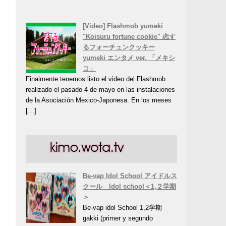
[Video] Flashmob yumeki
"Koisuru fortune cookie" 恋す
るフォーチュンクッキー
yumeki エンタメ ver. 「メキシ
コ」
Finalmente tenemos listo el video del Flashmob
realizado el pasado 4 de mayo en las instalaciones
de la Asociación Mexico-Japonesa. En los meses
[…]
Be-vap Idol School アイドルス
クール Idol school＜1,２学期
＞
Be-vap idol School 1,2学期
gakki (primer y segundo