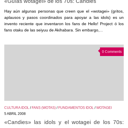
«Guías wotagei» de los 70s: Candies
Hay aún algunas personas que creen que el «wotagei» (gritos,
aplausos y pasos coordinados para apoyar a las idols) es un
invento reciente que inventaron los fans de Hello! Project ó los
fans otaku de las seiyuu de Akihabara. Sin embargo,...
0 Comments
CULTURA IDOL
/
FANS (WOTAS)
/
FUNDAMENTOS IDOL
/
WOTAGEI
5 ABRIL 2008
«Candies» las idols y el wotagei de los 70s: