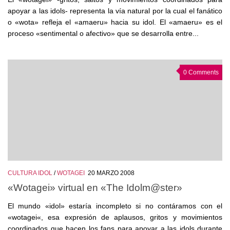
apoyar a las idols- representa la vía natural por la cual el fanático
o «wota» refleja el «amaeru» hacia su idol. El «amaeru» es el
proceso «sentimental o afectivo» que se desarrolla entre...
0 Comments
CULTURA IDOL
/
WOTAGEI
20 MARZO 2008
«Wotagei» virtual en «The Idolm@ster»
El mundo «idol» estaría incompleto si no contáramos con el
«wotagei«, esa expresión de aplausos, gritos y movimientos
coordinados que hacen los fans para apoyar a las idols durante