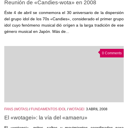
Reunión de «Candies-wota» en 2008
Éste 4 de abril se conmemora el 30 aniversario de la dispersión
del grupo idol de los 70s «Candies», considerado el primer grupo
idol cuyo fenómeno musical dió orígen a la larga tradición de ese
género musical en Japón. Más de...
0 Comments
FANS (WOTAS)
/
FUNDAMENTOS IDOL
/
WOTAGEI
3 ABRIL 2008
El «wotagei»: la vía del «amaeru»
El «wotagei» -gritos, saltos y movimientos coordinados para