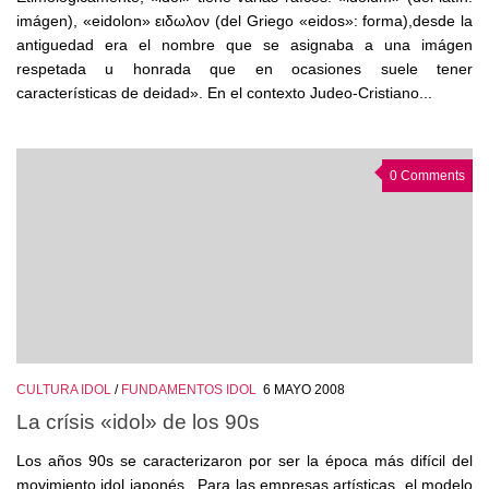
imágen), «eidolon» ειδωλον (del Griego «eidos»: forma),desde la
antiguedad era el nombre que se asignaba a una imágen
respetada u honrada que en ocasiones suele tener
características de deidad». En el contexto Judeo-Cristiano...
0 Comments
CULTURA IDOL
/
FUNDAMENTOS IDOL
6 MAYO 2008
La crísis «idol» de los 90s
Los años 90s se caracterizaron por ser la época más difícil del
movimiento idol japonés. Para las empresas artísticas, el modelo