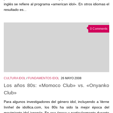
inglés se refiere al programa «american idol». En otros idiomas el
resultado es...
0 Comments
CULTURA IDOL
/
FUNDAMENTOS IDOL
26 MAYO 2008
Los años 80s: «Momoco Club» vs. «Onyanko
Club»
Para algunos investigadores del género idol, incluyendo a Verne
Innhel de idollica.com, los 80s ha sido la mejor época del
movimiento idol japonés. En esa época y particularmente durante