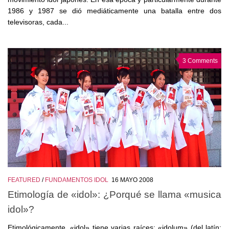
1986 y 1987 se dió mediáticamente una batalla entre dos
televisoras, cada...
3 Comments
FEATURED
/
FUNDAMENTOS IDOL
16 MAYO 2008
Etimología de «idol»: ¿Porqué se llama «musica
idol»?
Etimológicamente, «idol» tiene varias raíces: «idolum» (del latín: