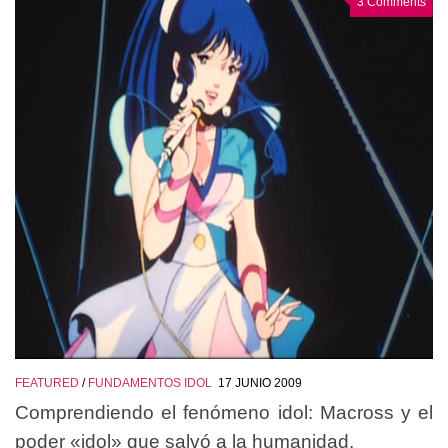
3 Comments
FEATURED
/
FUNDAMENTOS IDOL
17 JUNIO 2009
Comprendiendo el fenómeno idol: Macross y el
poder «idol» que salvó a la humanidad.